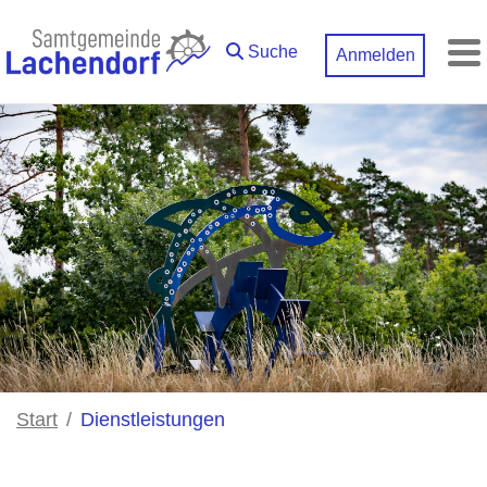
Zum Hauptinhalt springen
Suche
Anmelden
M
Start
Dienstleistungen