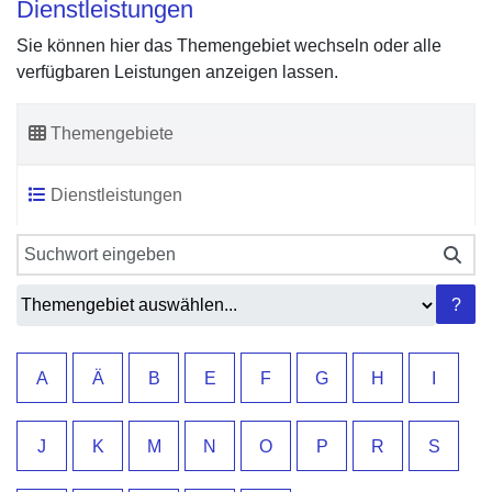
Dienstleistungen
Sie können hier das Themengebiet wechseln oder alle
verfügbaren Leistungen anzeigen lassen.
Themengebiete
Dienstleistungen
Sie können hier das Themengebiet wechseln oder alle verfü
?
A
Ä
B
E
F
G
H
I
J
K
M
N
O
P
R
S