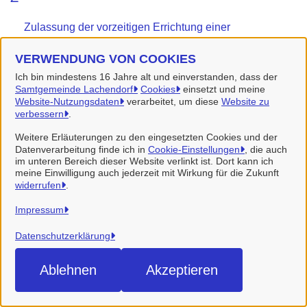
Zulassung der vorzeitigen Errichtung einer
genehmigungsbedürftigen Anlage beantragen
VERWENDUNG VON COOKIES
(Landkreis Celle)
Ich bin mindestens 16 Jahre alt und einverstanden, dass der
Samtgemeinde Lachendorf
Cookies
einsetzt und meine
Website-Nutzungsdaten
verarbeitet, um diese
Website zu
verbessern
.
Samtgemeinde Lachendorf
Weitere Erläuterungen zu den eingesetzten Cookies und der
Datenverarbeitung finde ich in
Cookie-Einstellungen
, die auch
im unteren Bereich dieser Website verlinkt ist. Dort kann ich
Alle Rechte vorbehalten
meine Einwilligung auch jederzeit mit Wirkung für die Zukunft
widerrufen
.
Impressum
Datenschutzerklärung
Datenschutzerklärung
Impressum
Ablehnen
Akzeptieren
Cookie-Einstellungen