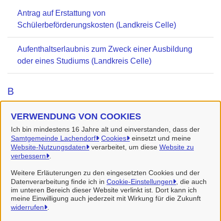
Antrag auf Erstattung von
Schülerbeförderungskosten (Landkreis Celle)
Aufenthaltserlaubnis zum Zweck einer Ausbildung
oder eines Studiums (Landkreis Celle)
B
Berufsausbildungsbeihilfe (Landkreis Celle)
VERWENDUNG VON COOKIES
Ich bin mindestens 16 Jahre alt und einverstanden, dass der
Samtgemeinde Lachendorf
Cookies
einsetzt und meine
Website-Nutzungsdaten
verarbeitet, um diese
Website zu
verbessern
.
Samtgemeinde Lachendorf
Weitere Erläuterungen zu den eingesetzten Cookies und der
Datenverarbeitung finde ich in
Cookie-Einstellungen
, die auch
im unteren Bereich dieser Website verlinkt ist. Dort kann ich
Alle Rechte vorbehalten
meine Einwilligung auch jederzeit mit Wirkung für die Zukunft
widerrufen
.