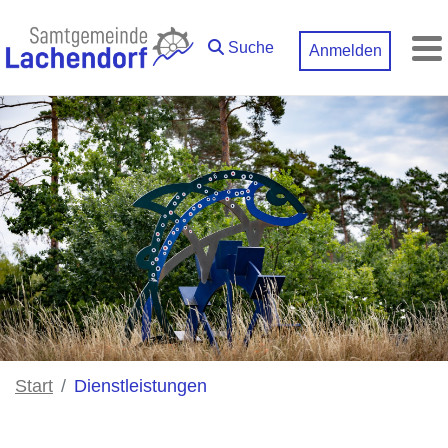
Zum Hauptinhalt springen
Suche
Anmelden
M
Start
Dienstleistungen