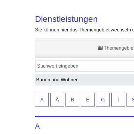
Dienstleistungen
Sie können hier das Themengebiet wechseln od
Themengebie
Sie können hier das Themengebiet wechseln od
A
Ä
B
E
G
I
A