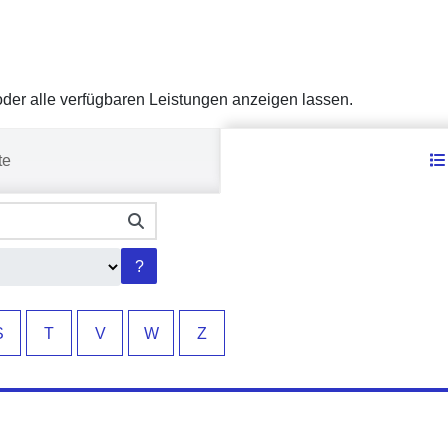
er alle verfügbaren Leistungen anzeigen lassen.
te
er alle verfügbaren Leistungen anzeigen lassen.
?
S
T
V
W
Z