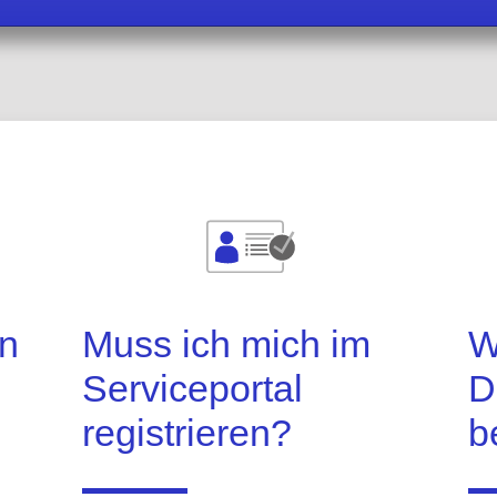
l
n
Muss ich mich im
W
Serviceportal
D
registrieren?
b